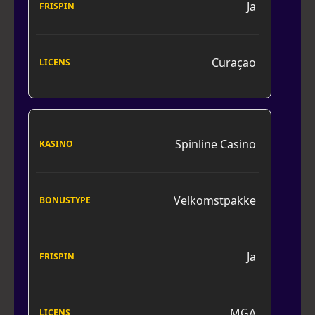
Ja
Curaçao
Spinline Casino
Velkomstpakke
Ja
MGA