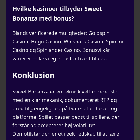
Hvilke kasinoer tilbyder Sweet
Bonanza med bonus?
Blandt verificerede muligheder: Goldspin
Casino, Hugo Casino, Winshark Casino, Spinline
Casino og Spinlander Casino. Bonusvilkår
varierer — læs reglerne for hvert tilbud.
Konklusion
Sweet Bonanza er en teknisk velfunderet slot
med en klar mekanik, dokumenteret RTP og
bred tilgængelighed på tværs af enheder og
platforme. Spillet passer bedst til spillere, der
forstår og accepterer høj volatilitet.
Demotilstanden er et reelt redskab til at lære