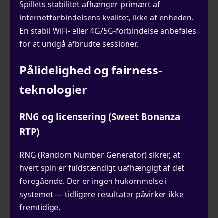
Spillets stabilitet afhænger primært af
internetforbindelsens kvalitet, ikke af enheden.
En stabil WiFi- eller 4G/5G-forbindelse anbefales
for at undgå afbrudte sessioner.
Pålidelighed og fairness-
teknologier
RNG og licensering (Sweet Bonanza
RTP)
RNG (Random Number Generator) sikrer, at
hvert spin er fuldstændigt uafhængigt af det
foregående. Der er ingen hukommelse i
systemet — tidligere resultater påvirker ikke
fremtidige.