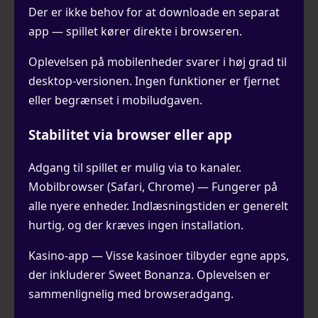
Der er ikke behov for at downloade en separat
app — spillet kører direkte i browseren.
Oplevelsen på mobilenheder svarer i høj grad til
desktop-versionen. Ingen funktioner er fjernet
eller begrænset i mobiludgaven.
Stabilitet via browser eller app
Adgang til spillet er mulig via to kanaler.
Mobilbrowser (Safari, Chrome) — Fungerer på
alle nyere enheder. Indlæsningstiden er generelt
hurtig, og der kræves ingen installation.
Kasino-app — Visse kasinoer tilbyder egne apps,
der inkluderer Sweet Bonanza. Oplevelsen er
sammenlignelig med browseradgang.