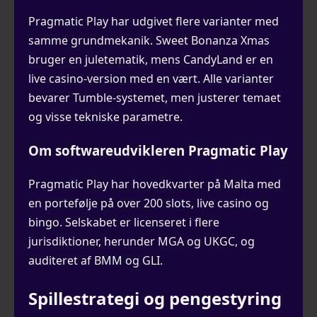
Pragmatic Play har udgivet flere varianter med
samme grundmekanik. Sweet Bonanza Xmas
bruger en juletematik, mens CandyLand er en
live casino-version med en vært. Alle varianter
bevarer Tumble-systemet, men justerer temaet
og visse tekniske parametre.
Om softwareudvikleren Pragmatic Play
Pragmatic Play har hovedkvarter på Malta med
en portefølje på over 200 slots, live casino og
bingo. Selskabet er licenseret i flere
jurisdiktioner, herunder MGA og UKGC, og
auditeret af BMM og GLI.
Spillestrategi og pengestyring