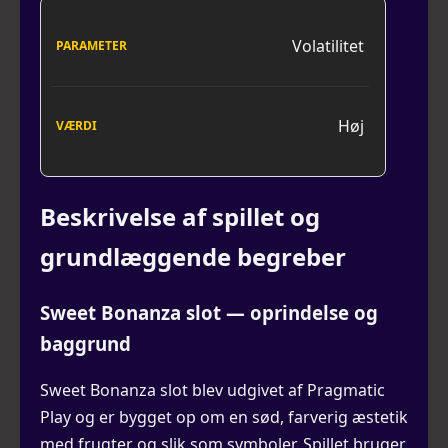
Volatilitet
Høj
Beskrivelse af spillet og
grundlæggende begreber
Sweet Bonanza slot — oprindelse og
baggrund
Sweet Bonanza slot blev udgivet af Pragmatic
Play og er bygget op om en sød, farverig æstetik
med frugter og slik som symboler. Spillet bruger