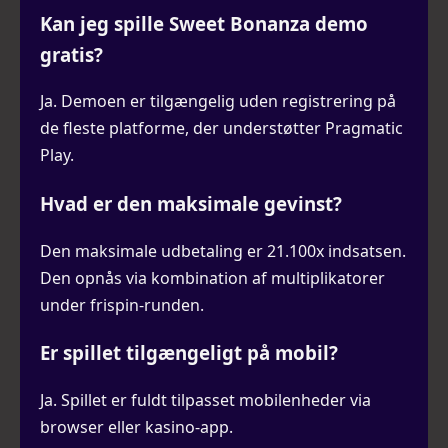
Kan jeg spille Sweet Bonanza demo
gratis?
Ja. Demoen er tilgængelig uden registrering på
de fleste platforme, der understøtter Pragmatic
Play.
Hvad er den maksimale gevinst?
Den maksimale udbetaling er 21.100x indsatsen.
Den opnås via kombination af multiplikatorer
under frispin-runden.
Er spillet tilgængeligt på mobil?
Ja. Spillet er fuldt tilpasset mobilenheder via
browser eller kasino-app.