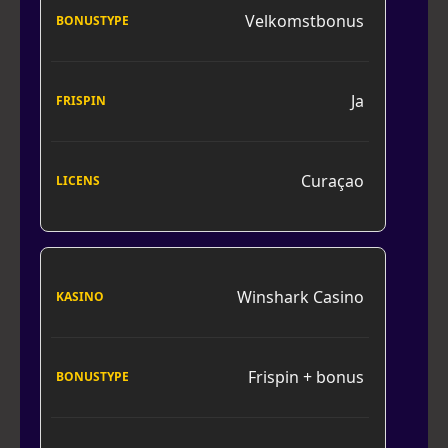
Velkomstbonus
Ja
Curaçao
Winshark Casino
Frispin + bonus