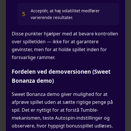
Acceptér, at høj volatilitet medfører
varierende resultater.
Disse punkter hjælper med at bevare kontrollen
over spilletiden — ikke for at garantere
gevinster, men for at holde spillet inden for
forsvarlige rammer.
Fordelen ved demoversionen (Sweet
Bonanza demo)
Sweet Bonanza demo giver mulighed for at
afprøve spillet uden at sætte rigtige penge på
spil. Det er nyttigt for at forstå Tumble-
mekanismen, teste Autospin-indstillinger og
observere, hvor hyppigt bonusspillet udløses.